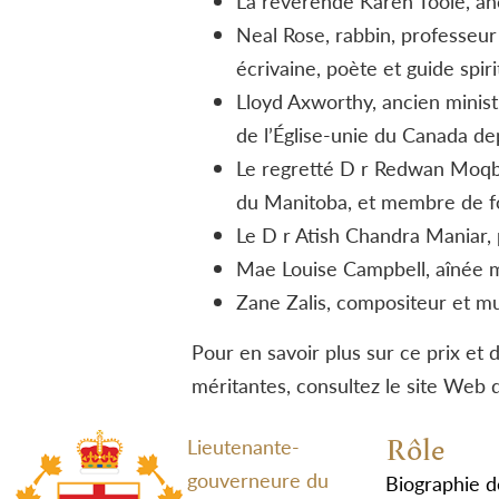
La révérende Karen Toole, anc
Neal Rose, rabbin, professeur
écrivaine, poète et guide spiri
Lloyd Axworthy, ancien minist
de l’Église-unie du Canada de
Le regretté D r Redwan Moqbe
du Manitoba, et membre de fo
Le D r Atish Chandra Maniar, 
Mae Louise Campbell, aînée m
Zane Zalis, compositeur et mu
Pour en savoir plus sur ce prix et
méritantes, consultez le site Web 
Rôle
Lieutenante-
gouverneure du
Biographie d