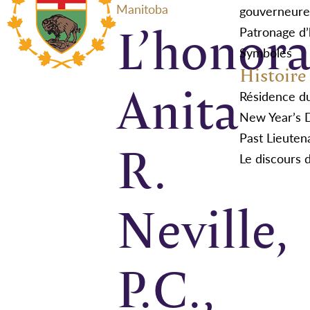
Manitoba
gouverneure
L’honora
Patronage d
Symboles
Histoire
Anita
Résidence d
New Year’s 
R.
Past Lieuten
Le discours 
Neville,
P.C.,