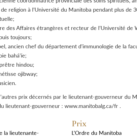
ienne coordonnatrice provinciale des soins spirituels, a
 de religion à l’Université du Manitoba pendant plus de 
tuelle;
re des Affaires étrangères et recteur de l’Université de
puis toujours;
l, ancien chef du département d’immunologie de la facu
ie bahá’íe;
prêtre hindou;
étisse ojibway;
sicien.
 d’autres prix décernés par le lieutenant-gouverneur du
du lieutenant-gouverneur : www.manitobalg.ca/fr .
Prix
e la lieutenante-
L’Ordre du Manitoba