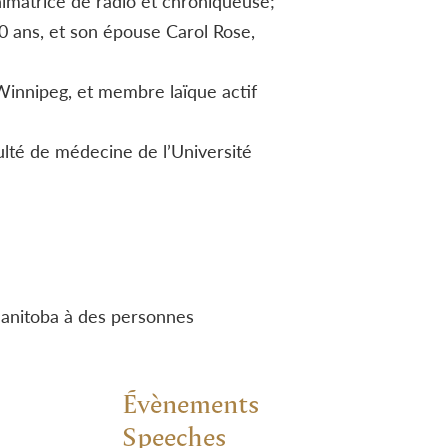
nimatrice de radio et chroniqueuse;
30 ans, et son épouse Carol Rose,
 Winnipeg, et membre laïque actif
lté de médecine de l’Université
 Manitoba à des personnes
Évènements
Speeches