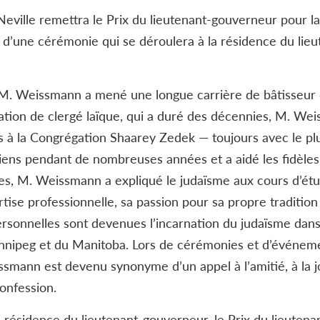
eville remettra le Prix du lieutenant-gouverneur pour l
 d’une cérémonie qui se déroulera à la résidence du lie
. Weissmann a mené une longue carrière de bâtisseur 
tion de clergé laïque, qui a duré des décennies, M. Wei
s à la Congrégation Shaarey Zedek — toujours avec le plu
iens pendant de nombreuses années et a aidé les fidèles à
s, M. Weissmann a expliqué le judaïsme aux cours d’étud
tise professionnelle, sa passion pour sa propre tradition
sonnelles sont devenues l’incarnation du judaïsme dans le
nnipeg et du Manitoba. Lors de cérémonies et d’événements
ssmann est devenu synonyme d’un appel à l’amitié, à la jo
confession.
 résidence du lieutenant-gouverneur, le Prix du lieuten