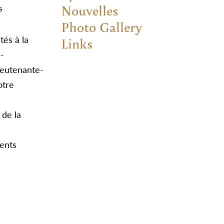
Nouvelles
s
Photo Gallery
tés à la
Links
e-
ieutenante-
otre
 de la
ents