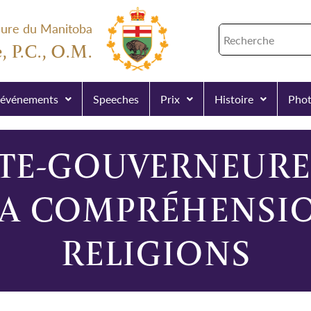
eure du Manitoba
, P.C., O.M.
 événements
Speeches
Prix
Histoire
Phot
NTE-GOUVERNEURE
LA COMPRÉHENSIO
RELIGIONS