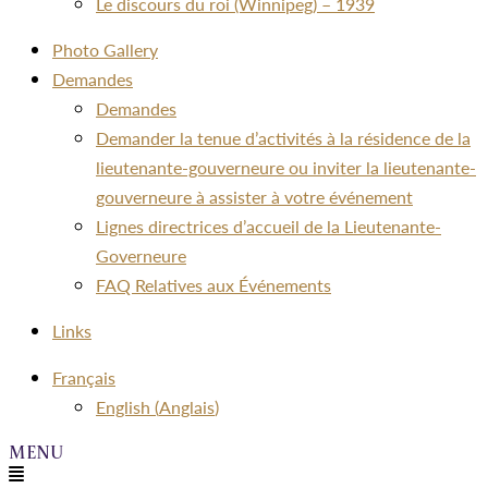
Le discours du roi (Winnipeg) – 1939
Photo Gallery
Demandes
Demandes
Demander la tenue d’activités à la résidence de la
lieutenante-gouverneure ou inviter la lieutenante-
gouverneure à assister à votre événement
Lignes directrices d’accueil de la Lieutenante-
Governeure
FAQ Relatives aux Événements
Links
Menu
Français
English
(
Anglais
)
Menu