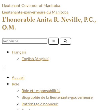
Lieutenant Governor of Manitoba
Lieutenante-gouverneure du Manitoba
L’honorable Anita R. Neville, P.C.,
O.M.
Menu
Français
English
(
Anglais
)
Menu
Accueil
Rôle
Rôle et responsabilités
Biographie de la lieutenante-gouverneure
Patronage d’honneur