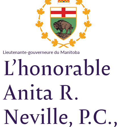
Lieutenante-gouverneure du Manitoba
L’honorable
Anita R.
Neville, P.C.,