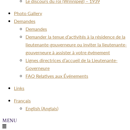
Le discours du roi (Winnipeg) – 1939
Photo Gallery
Demandes
Demandes
Demander la tenue d’activités à la résidence de la
lieutenante-gouverneure ou inviter la lieutenante-
gouverneure à assister à votre événement
Lignes directrices d’accueil de la Lieutenante-
Governeure
FAQ Relatives aux Événements
Links
Menu
Français
English
(
Anglais
)
Menu