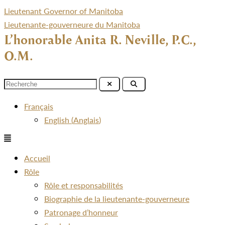
Lieutenant Governor of Manitoba
Lieutenante-gouverneure du Manitoba
L’honorable Anita R. Neville, P.C.,
O.M.
Menu
Français
English
(
Anglais
)
Menu
Accueil
Rôle
Rôle et responsabilités
Biographie de la lieutenante-gouverneure
Patronage d’honneur