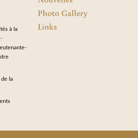
Photo Gallery
Links
tés à la
e-
ieutenante-
otre
 de la
ents