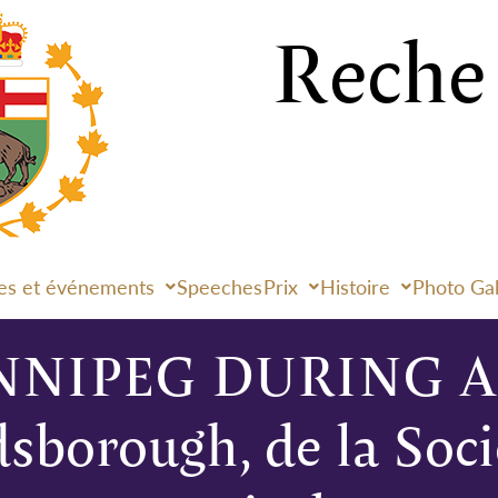
es et événements
Speeches
Prix
Histoire
Photo Gal
NIPEG DURING A
borough, de la Socié