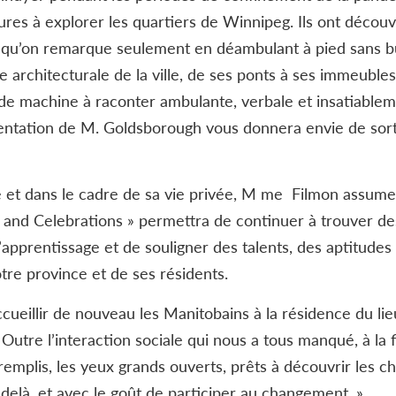
ures à explorer les quartiers de Winnipeg. Ils ont décou
es qu’on remarque seulement en déambulant à pied sans b
re architecturale de la ville, de ses ponts à ses immeubl
 de machine à raconter ambulante, verbale et insatiable
sentation de M. Goldsborough vous donnera envie de sort
e et dans le cadre de sa vie privée, M me Filmon assume
ns and Celebrations » permettra de continuer à trouver de
pprentissage et de souligner des talents, des aptitudes
tre province et de ses résidents.
ccueillir de nouveau les Manitobains à la résidence du lie
utre l’interaction sociale qui nous a tous manqué, à la fi
 remplis, les yeux grands ouverts, prêts à découvrir les c
delà, et avec le goût de participer au changement. »