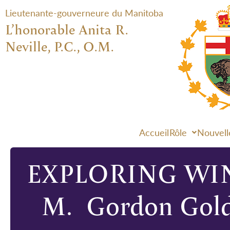
Lieutenante-gouverneure du Manitoba
L’honorable Anita R.
Neville, P.C., O.M.
Accueil
Rôle
Nouvell
EXPLORING WIN
M. Gordon Golds