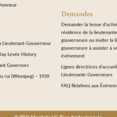
’honneur
Demandes
Demander la tenue d’activi
résidence de la lieutenant
gouverneure ou inviter la l
u Lieutenant-Gouverneur
gouverneure à assister à v
Day Levée History
événement
ant Governors
Lignes directrices d’accueil
Lieutenante-Governeure
du roi (Winnipeg) – 1939
FAQ Relatives aux Événem
© 2026 Manitoba LG. Tous droits réservés.