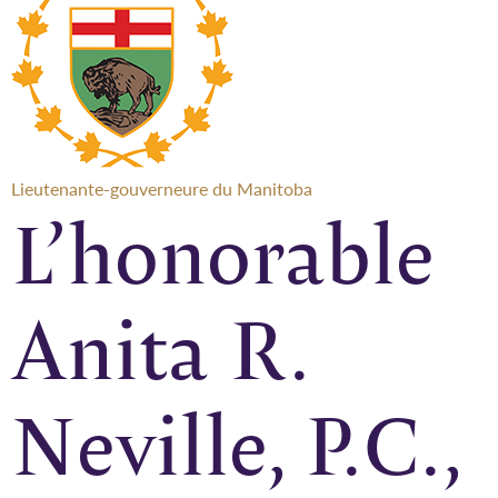
Lieutenante-gouverneure du Manitoba
L’honorable
Anita R.
Neville, P.C.,