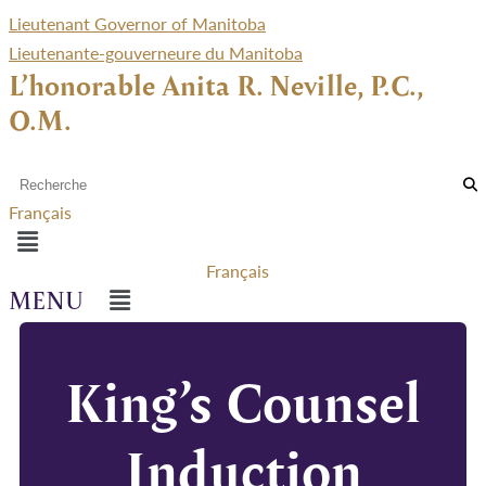
Lieutenant Governor of Manitoba
Lieutenante-gouverneure du Manitoba
L’honorable Anita R. Neville, P.C.,
O.M.
Français
Menu
Français
Menu
King’s Counsel
Induction