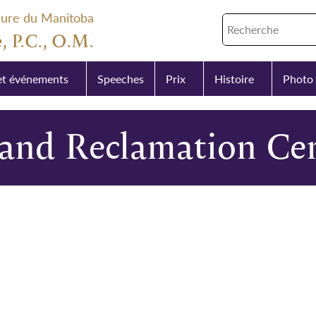
eure du Manitoba
, P.C., O.M.
et événements
Speeches
Prix
Histoire
Photo 
and Reclamation Cer