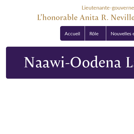
Lieutenante-gouvern
L’honorable Anita R. Neville
Accueil
Rôle
Nouvelles 
Naawi-Oodena L