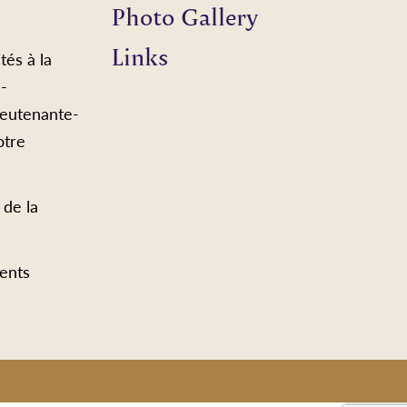
Photo Gallery
Links
tés à la
e-
ieutenante-
otre
 de la
ents