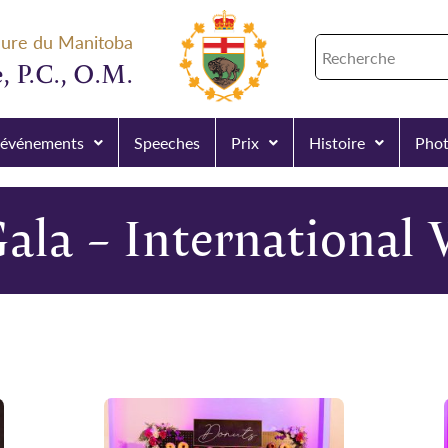
eure du Manitoba
, P.C., O.M.
 événements
Speeches
Prix
Histoire
Phot
Gala – International