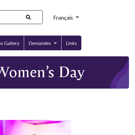
Français
o Gallery
Demandes
Links
 Women’s Day