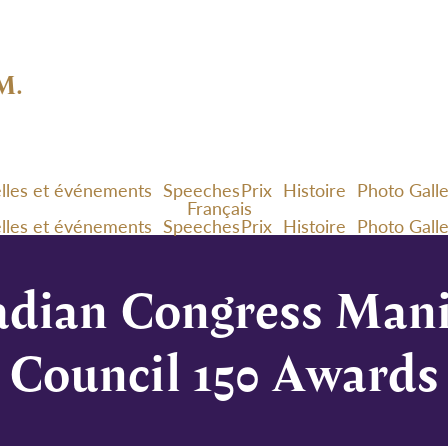
M.
lles et événements
Speeches
Prix
Histoire
Photo Gall
Français
lles et événements
Speeches
Prix
Histoire
Photo Gall
dian Congress Mani
Council 150 Awards