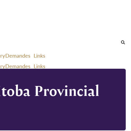
ery
Demandes
Links
ery
Demandes
Links
toba Provincial