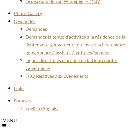
Le discours du roi (Winnipeg) – 1939
Photo Gallery
Demandes
Demandes
Demander la tenue d’activités à la résidence de la
lieutenante-gouverneure ou inviter la lieutenante-
gouverneure à assister à votre événement
Lignes directrices d’accueil de la Lieutenante-
Governeure
FAQ Relatives aux Événements
Links
Menu
Français
English
(
Anglais
)
Menu