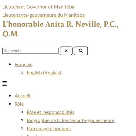
Lieutenant Governor of Manitoba
Lieutenante-gouverneure du Manitoba
L’honorable Anita R. Neville, P.C.,
O.M.
Menu
Français
English
(
Anglais
)
Menu
Accueil
Rôle
Rôle et responsabilités
Biographie de la lieutenante-gouverneure
Patronage d’honneur