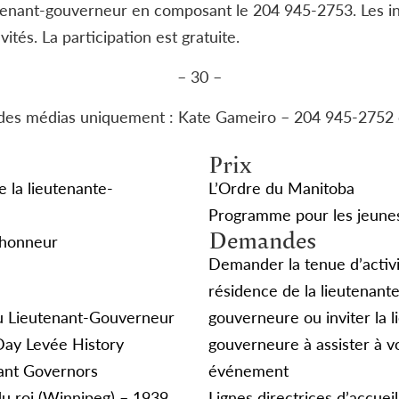
tenant-gouverneur en composant le 204 945-2753. Les ins
ités. La participation est gratuite.
– 30 –
es médias uniquement : Kate Gameiro – 204 945-2752 
Prix
e la lieutenante-
L’Ordre du Manitoba
Programme pour les jeune
Demandes
’honneur
Demander la tenue d’activi
résidence de la lieutenant
u Lieutenant-Gouverneur
gouverneure ou inviter la l
Day Levée History
gouverneure à assister à v
ant Governors
événement
du roi (Winnipeg) – 1939
Lignes directrices d’accueil