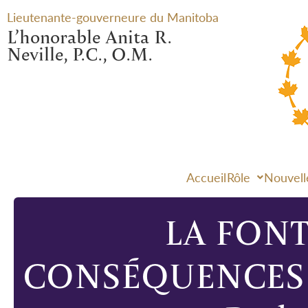
Lieutenante-gouverneure du Manitoba
L’honorable Anita R.
Neville, P.C., O.M.
Accueil
Rôle
Nouvell
LA FONT
CONSÉQUENCES ET