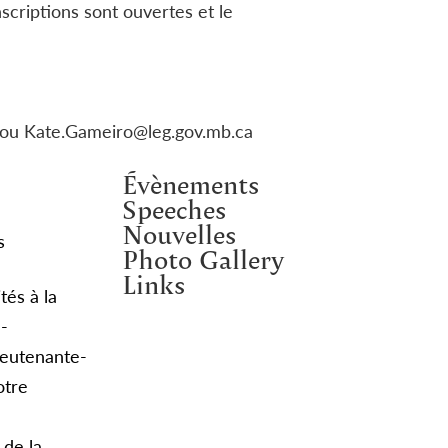
criptions sont ouvertes et le
ou Kate.Gameiro@leg.gov.mb.ca
Évènements
Speeches
Nouvelles
s
Photo Gallery
Links
tés à la
e-
ieutenante-
otre
 de la