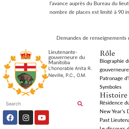
l’avance auprès du Bureau du lieu
nombre de places est limité à 90 inv
Demandes de renseignements d
Rôle
Lieutenante-
gouverneure du
Biographie d
Manitoba
L’honorable Anita R.
gouverneure
Neville, P.C., O.M.
Patronage d
Symboles
Histoire
Résidence d
New Year’s 
Past Lieuten
Le discours 