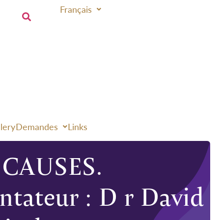
Français
lery
Demandes
Links
 CAUSES.
teur : D r David