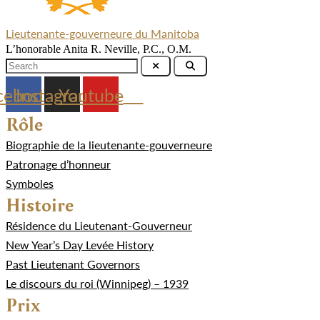
Lieutenante-gouverneure du Manitoba
L’honorable Anita R. Neville, P.C., O.M.
cebook
Instagram
Youtube
Rôle
Biographie de la lieutenante-gouverneure
Patronage d’honneur
Symboles
Histoire
Résidence du Lieutenant-Gouverneur
New Year’s Day Levée History
Past Lieutenant Governors
Le discours du roi (Winnipeg) – 1939
Prix