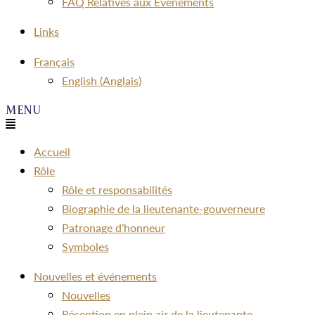
FAQ Relatives aux Événements
Links
Menu
Français
English
(
Anglais
)
Menu
Accueil
Rôle
Rôle et responsabilités
Biographie de la lieutenante-gouverneure
Patronage d’honneur
Symboles
Nouvelles et événements
Nouvelles
Réception en plein air de la lieutenante-