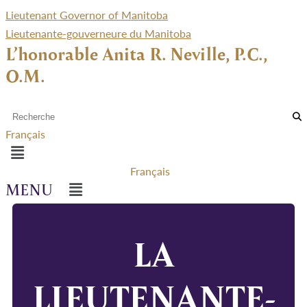
Lieutenant Governor of Manitoba
Lieutenante-gouverneure du Manitoba
L’honorable Anita R. Neville, P.C.,
O.M.
Français
Menu
Français
Menu
LA
LIEUTENANTE-