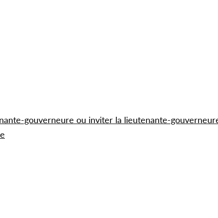
tenante-gouverneure ou inviter la lieutenante-gouverneur
re