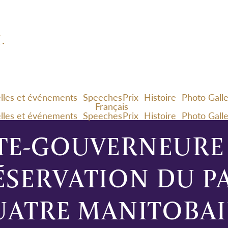
.
lles et événements
Speeches
Prix
Histoire
Photo Gall
Français
lles et événements
Speeches
Prix
Histoire
Photo Gall
TE-GOUVERNEURE 
ÉSERVATION DU P
ATRE MANITOBA