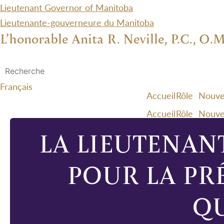
Lieutenant Governor of Manitoba
Lieutenante-gouverneure du Manitoba
L’honorable Anita R. Neville, P.C., O.M
Français
Accueil
Rôle
Nouve
Accueil
Rôle
Nouve
LA LIEUTENAN
POUR LA PR
QU