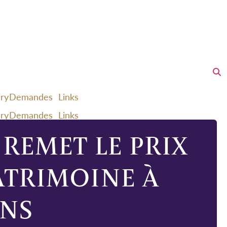
ery
Demandes
Links
ery
Demandes
Links
REMET LE PRIX
ATRIMOINE À
INS