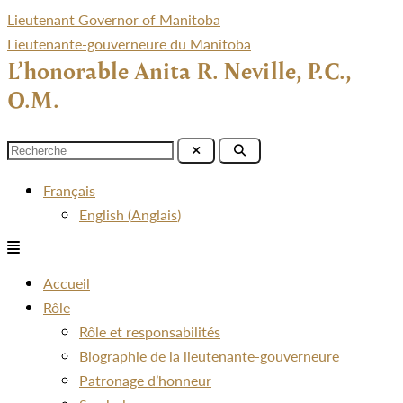
Lieutenant Governor of Manitoba
Lieutenante-gouverneure du Manitoba
L’honorable Anita R. Neville, P.C.,
O.M.
Menu
Français
English
(
Anglais
)
Menu
Accueil
Rôle
Rôle et responsabilités
Biographie de la lieutenante-gouverneure
Patronage d’honneur