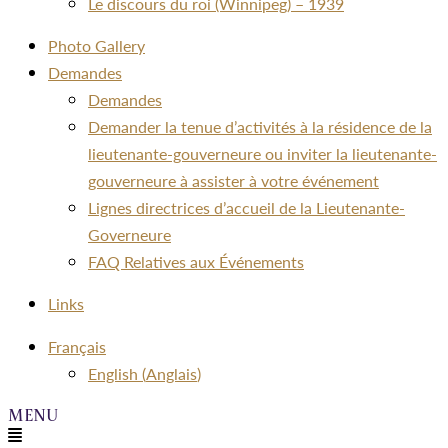
Le discours du roi (Winnipeg) – 1939
Photo Gallery
Demandes
Demandes
Demander la tenue d’activités à la résidence de la
lieutenante-gouverneure ou inviter la lieutenante-
gouverneure à assister à votre événement
Lignes directrices d’accueil de la Lieutenante-
Governeure
FAQ Relatives aux Événements
Links
Menu
Français
English
(
Anglais
)
Menu