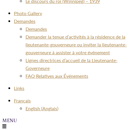
Le discours du roi (Winnipeg) – 1939
Photo Gallery
Demandes
Demandes
Demander la tenue d’activités à la résidence de la
lieutenante-gouverneure ou inviter la lieutenante-
gouverneure à assister à votre événement
Lignes directrices d’accueil de la Lieutenante-
Governeure
FAQ Relatives aux Événements
Links
Menu
Français
English
(
Anglais
)
Menu