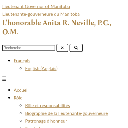
Lieutenant Governor of Manitoba
Lieutenante-gouverneure du Manitoba
L’honorable Anita R. Neville, P.C.,
O.M.
Menu
Français
English
(
Anglais
)
Menu
Accueil
Rôle
Rôle et responsabilités
Biographie de la lieutenante-gouverneure
Patronage d’honneur