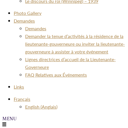
Le discours du roi (Winnipeg) – 1939
Photo Gallery
Demandes
Demandes
Demander la tenue d’activités à la résidence de la
lieutenante-gouverneure ou inviter la lieutenante-
gouverneure à assister à votre événement
Lignes directrices d’accueil de la Lieutenante-
Governeure
FAQ Relatives aux Événements
Links
Menu
Français
English
(
Anglais
)
Menu