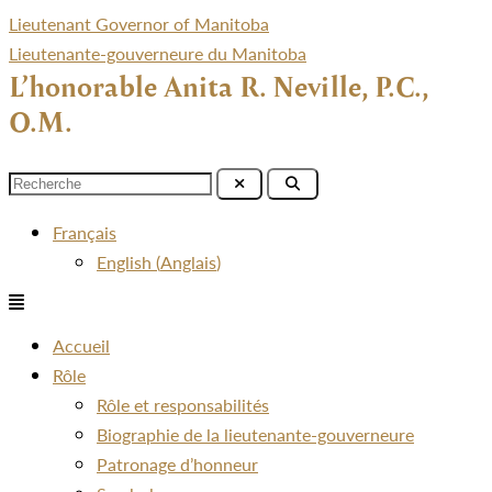
Lieutenant Governor of Manitoba
Lieutenante-gouverneure du Manitoba
L’honorable Anita R. Neville, P.C.,
O.M.
Menu
Français
English
(
Anglais
)
Menu
Accueil
Rôle
Rôle et responsabilités
Biographie de la lieutenante-gouverneure
Patronage d’honneur