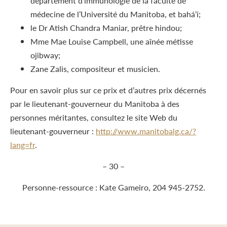
département d’immunologie de la faculté de
médecine de l’Université du Manitoba, et bahá’í;
le Dr Atish Chandra Maniar, prêtre hindou;
Mme Mae Louise Campbell, une aînée métisse
ojibway;
Zane Zalis, compositeur et musicien.
Pour en savoir plus sur ce prix et d’autres prix décernés
par le lieutenant-gouverneur du Manitoba à des
personnes méritantes, consultez le site Web du
lieutenant-gouverneur :
http://www.manitobalg.ca/?
lang=fr
.
– 30 –
Personne-ressource : Kate Gameiro, 204 945-2752.