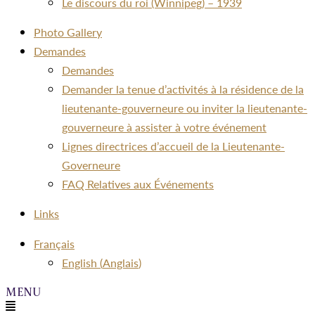
Le discours du roi (Winnipeg) – 1939
Photo Gallery
Demandes
Demandes
Demander la tenue d’activités à la résidence de la
lieutenante-gouverneure ou inviter la lieutenante-
gouverneure à assister à votre événement
Lignes directrices d’accueil de la Lieutenante-
Governeure
FAQ Relatives aux Événements
Links
Menu
Français
English
(
Anglais
)
Menu