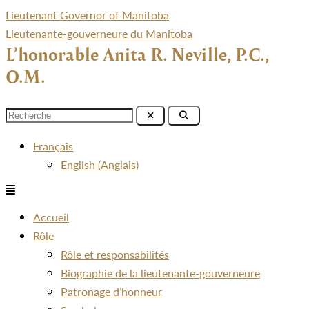
Lieutenant Governor of Manitoba
Lieutenante-gouverneure du Manitoba
L’honorable Anita R. Neville, P.C.,
O.M.
Menu
Français
English
(
Anglais
)
Menu
Accueil
Rôle
Rôle et responsabilités
Biographie de la lieutenante-gouverneure
Patronage d’honneur