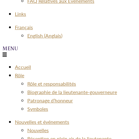
FAQ Relatives aux Événements
Links
Menu
Français
English
(
Anglais
)
Menu
Accueil
Rôle
Rôle et responsabilités
Biographie de la lieutenante-gouverneure
Patronage d’honneur
Symboles
Nouvelles et événements
Nouvelles
Réception en plein air de la lieutenante-