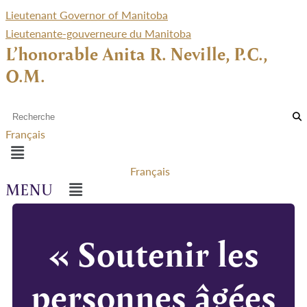
Lieutenant Governor of Manitoba
Lieutenante-gouverneure du Manitoba
L’honorable Anita R. Neville, P.C.,
O.M.
Français
Menu
Français
Menu
« Soutenir les
personnes âgées