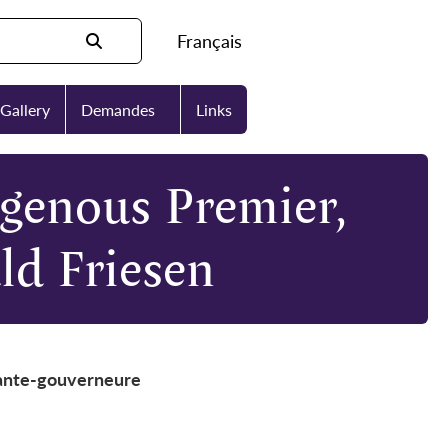
Français
Gallery
Demandes
Links
genous Premier,
ld Friesen
enante-gouverneure