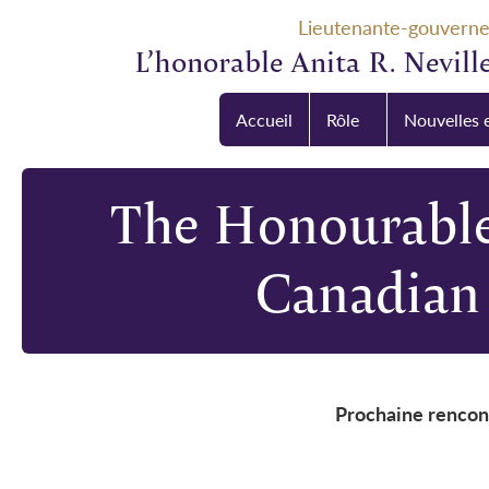
Lieutenante-gouvern
L’honorable Anita R. Neville
Accueil
Rôle
Nouvelles 
The Honourable
Canadian 
Prochaine rencont