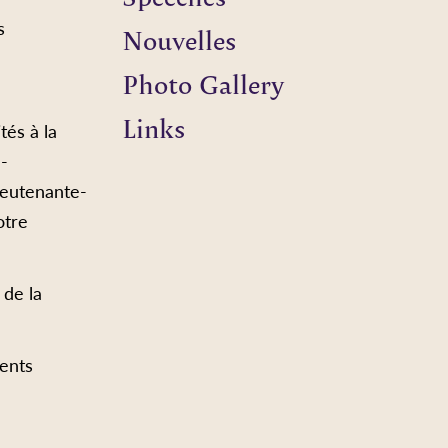
s
Nouvelles
Photo Gallery
Links
tés à la
e-
ieutenante-
otre
 de la
ents