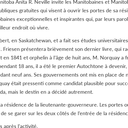
toba Anita R. Neville invite les Manitobaines et Manitob
ubliques gratuites qui visent à ouvrir les portes de sa rés
aines exceptionnelles et inspirantes qui, par leurs parol
leur endroit où vivre.
bert, en Saskatchewan, et a fait ses études universitaire
M. Friesen présentera brièvement son dernier livre, qui rac
en 1841 et orphelin à l’âge de huit ans, M. Norquay a fr
pendant 18 ans, il a été le premier Autochtone à devenir
ndant neuf ans. Ses gouvernements ont mis en place de 
rquay était pressenti comme candidat plausible pour suc
da, mais le destin en a décidé autrement.
la résidence de la lieutenante-gouverneure. Les portes ouv
de se garer sur les deux côtés de l’entrée de la résidenc
 après l’activité.