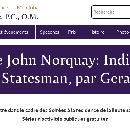
eure du Manitoba
, P.C., O.M.
et événements
Speeches
Prix
Histoire
Photo 
 John Norquay: Indi
Statesman, par Gera
re dans le cadre des Soirées à la résidence de la lieut
Séries d’activités publiques gratuites