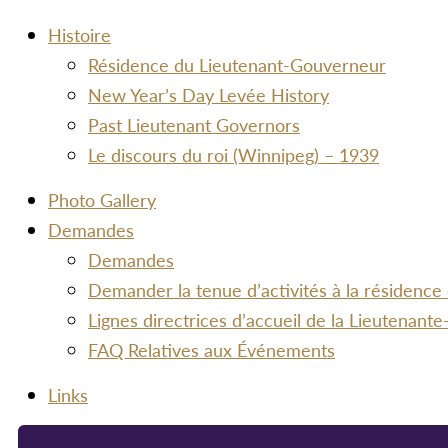
Histoire
Résidence du Lieutenant-Gouverneur
New Year’s Day Levée History
Past Lieutenant Governors
Le discours du roi (Winnipeg) – 1939
Photo Gallery
Demandes
Demandes
Demander la tenue d’activités à la résidence
Lignes directrices d’accueil de la Lieutenan
FAQ Relatives aux Événements
Links