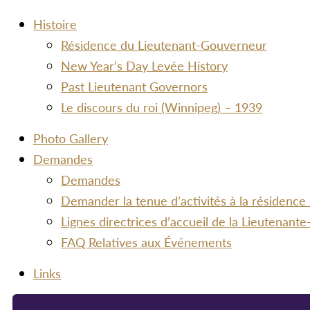
Histoire
Résidence du Lieutenant-Gouverneur
New Year’s Day Levée History
Past Lieutenant Governors
Le discours du roi (Winnipeg) – 1939
Photo Gallery
Demandes
Demandes
Demander la tenue d’activités à la résidence
Lignes directrices d’accueil de la Lieutenan
FAQ Relatives aux Événements
Links