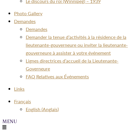
Le discours du roi (Winnipeg) – 1939
Photo Gallery
Demandes
Demandes
Demander la tenue d’activités à la résidence de la
lieutenante-gouverneure ou inviter la lieutenante-
gouverneure à assister à votre événement
Lignes directrices d’accueil de la Lieutenante-
Governeure
FAQ Relatives aux Événements
Links
Menu
Français
English
(
Anglais
)
Menu