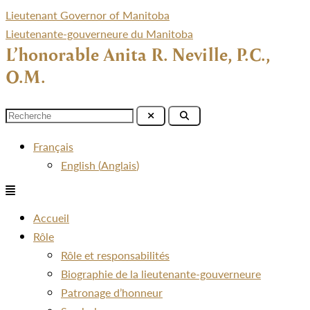
Lieutenant Governor of Manitoba
Lieutenante-gouverneure du Manitoba
L’honorable Anita R. Neville, P.C.,
O.M.
Menu
Français
English
(
Anglais
)
Menu
Accueil
Rôle
Rôle et responsabilités
Biographie de la lieutenante-gouverneure
Patronage d’honneur